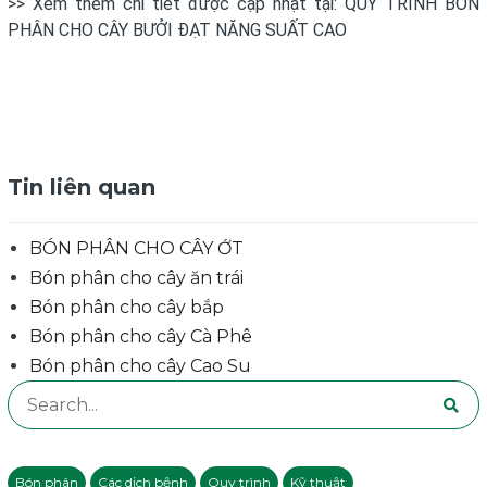
>> Xem thêm chi tiết được cập nhật tại:
QUY TRÌNH BÓN
PHÂN CHO CÂY BƯỞI ĐẠT NĂNG SUẤT CAO
Tin liên quan
BÓN PHÂN CHO CÂY ỚT
Bón phân cho cây ăn trái
Bón phân cho cây bắp
Bón phân cho cây Cà Phê
Bón phân cho cây Cao Su
Search
for:
Bón phân
Các dịch bệnh
Quy trình
Kỹ thuật