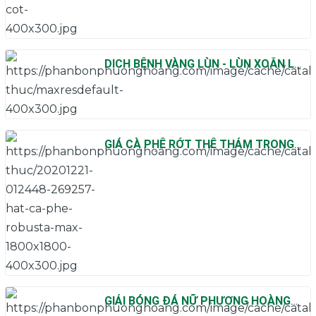
DỊCH BỆNH VÀNG LÙN - LÙN XOẮN LÁ
BÙNG PHÁT
GIÁ CÀ PHÊ RỚT THÊ THẢM TRONG 4
THÁNG ĐẦU NĂM 2018
GIẢI BÓNG ĐÁ NỮ PHƯỢNG HOÀNG
20/10/2018