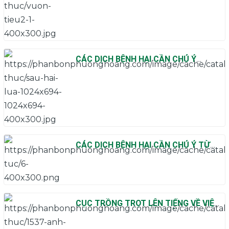
CÁC DỊCH BỆNH HẠI CẦN CHÚ Ý
TRONG THÁNG 7
CÁC DỊCH BỆNH HẠI CẦN CHÚ Ý TỪ
25/12-31/12
CỤC TRỒNG TRỌT LÊN TIẾNG VỀ VIỆC
THƯƠNG LÁI THU MUA RỄ TIÊU