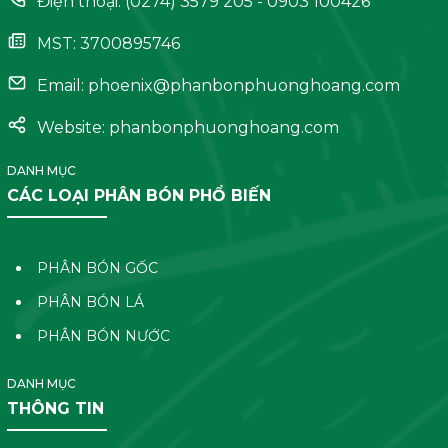
Điện thoại: (0274) 3579 205 - 0903 100426
MST: 3700895746
Email:
phoenix@phanbonphuonghoang.com
Website: phanbonphuonghoang.com
DANH MỤC
CÁC LOẠI PHÂN BÓN PHỔ BIẾN
PHÂN BÓN GỐC
PHÂN BÓN LÁ
PHÂN BÓN NƯỚC
DANH MỤC
THÔNG TIN