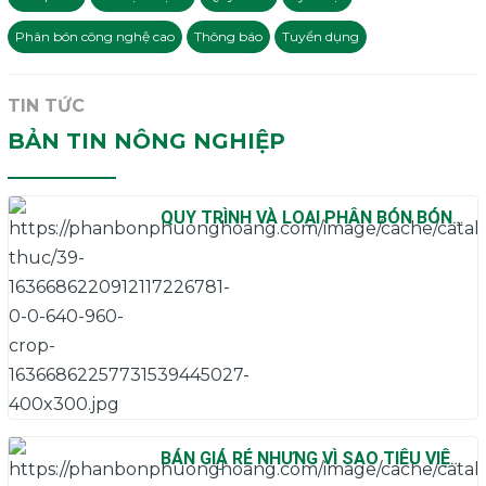
Phân bón công nghệ cao
Thông báo
Tuyển dụng
TIN TỨC
BẢN TIN NÔNG NGHIỆP
QUY TRÌNH VÀ LOẠI PHÂN BÓN BÓN
PHÂN CHO CÂY LÚA NƯỚC
BÁN GIÁ RẺ NHƯNG VÌ SAO TIÊU VIỆT
NAM VẪN KHÓ TIÊU THỤ?