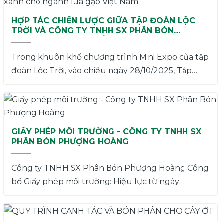
HỢP TÁC CHIẾN LƯỢC GIỮA TẬP ĐOÀN LỘC
TRỜI VÀ CÔNG TY TNHH SX PHÂN BÓN
PHƯỢNG HOÀNG - KIẾN TẠO GIÁ TRỊ XANH
CHO NGÀNH LÚA GẠO VIỆT NAM
Trong khuôn khổ chương trình Mini Expo của tập
đoàn Lộc Trời, vào chiều ngày 28/10/2025, Tập
đoàn Lộc trời và Công ty TNHH Sx Phân bón
Phượng Hoàng đã ký kết hợp tác chiến lược,
trong lĩnh vực cung ứng và phân phối các sản
phẩm chăm sóc, bảo vệ và nuôi dưỡng cây trồng
GIẤY PHÉP MÔI TRƯỜNG - CÔNG TY TNHH SX
thế hệ mới, phục vụ mô hình canh tác lúa chất
PHÂN BÓN PHƯỢNG HOÀNG
lượng cao – giảm phát thải. Theo nội dung hợp
tác, Công ty TNHH sản xuất phân bón Phượng
Công ty TNHH SX Phân Bón Phượng Hoàng Công
Hoàng sẽ phối hợp cùng Tập đoàn Lộc Trời, triển
bố Giấy phép môi trường: Hiệu lực từ ngày
khai vùng nguyên liệu, theo đề án 1 triệu ha lúa
21/07/2025 đến ngày 20/07/2032
chất lượng cao, giảm phát thải. Mục tiêu là nâng
cao giá trị hạt gạo, phát triển bền vững và bảo vệ