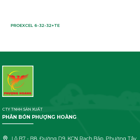
PROEXCEL 6-32-32+TE
CTY TNHH SẢN XUẤT
PHÂN BÓN PHƯỢNG HOÀNG
Lô B7 - B8, Đường D9, KCN Rạch Bắp, Phường Tây